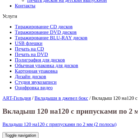
Печать дисков на детский выпускной
Контакты
Услуги
Тиражирование CD дисков
Тиражирование DVD дисков
Тиражирование BLU-RAY дисков
USB флешки
Печать на CD
Печать на DVD
Полиграфия для дисков
Обычная упаковка для дисков
Картонная упаковка
Дизайн дисков
Студия звукозаписи
Оцифровка видео
ART-Гильдия
/
Вкладыши в джевел бокс
/
Вкладыш 120 на120 с
Вкладыш 120 на120 с припусками по 2 м
Вкладыш 120 на120 с припусками по 2 мм (2 полосы)
Toggle navigation