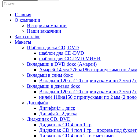
Главная
О компании
История компании
Наши заказчики
Заказ on-line
Макеты
Шаблон диска CD, DVD
шаблон для CD-DVD
шаблон для CD-DVD МИНИ
Вкладыши в DVD бокс (Амарей)
Амарей 14 мм 276на186 с припусками по 2 мм
Вкладыш в слим бокс
Вкладыш 120 на120 с припусками по 2 мм (2 
Вкладыши в джевел бокс
Вкладыш 120 на120 с припусками по 2 мм (2 
инлей 118на150 с припусками по 2 мм (2 пол
Дигифайл
Дигифайл 1 диск
Дигифайл 2 диска
Диджипак CD, DVD
Диджипак CD 4 пол 1 тр
Диджипак CD 4 пол 1 тр + прорезь под буклет
Диджипак CD 4 пол 2 тр с метками