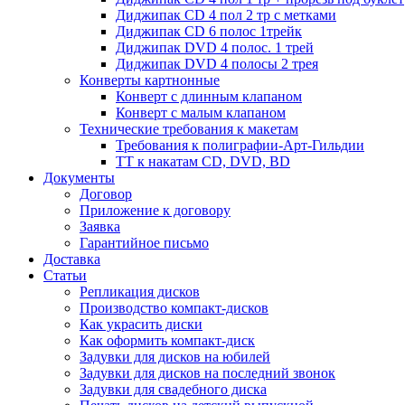
Диджипак CD 4 пол 2 тр с метками
Диджипак CD 6 полос 1трейк
Диджипак DVD 4 полос. 1 трей
Диджипак DVD 4 полосы 2 трея
Конверты картнонные
Конверт с длинным клапаном
Конверт с малым клапаном
Технические требования к макетам
Требования к полиграфии-Арт-Гильдии
ТТ к накатам CD, DVD, BD
Документы
Договор
Приложение к договору
Заявка
Гарантийное письмо
Доставка
Статьи
Репликация дисков
Производство компакт-дисков
Как украсить диски
Как оформить компакт-диск
Задувки для дисков на юбилей
Задувки для дисков на последний звонок
Задувки для свадебного диска