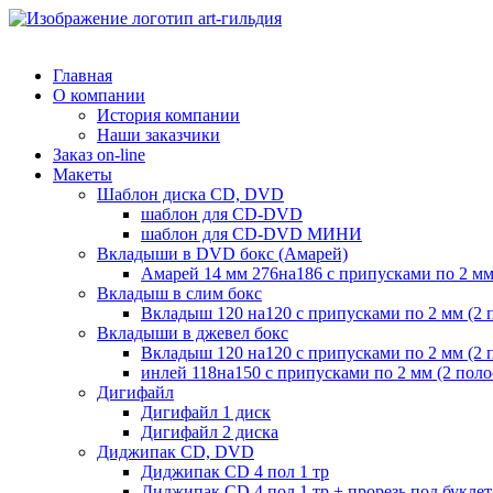
Главная
О компании
История компании
Наши заказчики
Заказ on-line
Макеты
Шаблон диска CD, DVD
шаблон для CD-DVD
шаблон для CD-DVD МИНИ
Вкладыши в DVD бокс (Амарей)
Амарей 14 мм 276на186 с припусками по 2 мм
Вкладыш в слим бокс
Вкладыш 120 на120 с припусками по 2 мм (2 
Вкладыши в джевел бокс
Вкладыш 120 на120 с припусками по 2 мм (2 
инлей 118на150 с припусками по 2 мм (2 пол
Дигифайл
Дигифайл 1 диск
Дигифайл 2 диска
Диджипак CD, DVD
Диджипак CD 4 пол 1 тр
Диджипак CD 4 пол 1 тр + прорезь под буклет