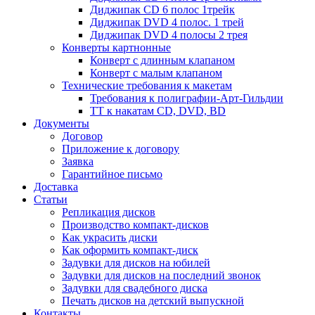
Диджипак CD 6 полос 1трейк
Диджипак DVD 4 полос. 1 трей
Диджипак DVD 4 полосы 2 трея
Конверты картнонные
Конверт с длинным клапаном
Конверт с малым клапаном
Технические требования к макетам
Требования к полиграфии-Арт-Гильдии
ТТ к накатам CD, DVD, BD
Документы
Договор
Приложение к договору
Заявка
Гарантийное письмо
Доставка
Статьи
Репликация дисков
Производство компакт-дисков
Как украсить диски
Как оформить компакт-диск
Задувки для дисков на юбилей
Задувки для дисков на последний звонок
Задувки для свадебного диска
Печать дисков на детский выпускной
Контакты