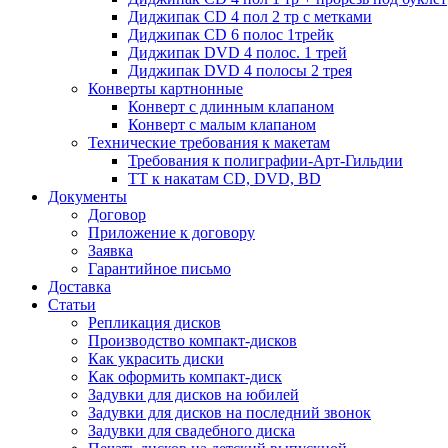
Диджипак CD 4 пол 2 тр с метками
Диджипак CD 6 полос 1трейк
Диджипак DVD 4 полос. 1 трей
Диджипак DVD 4 полосы 2 трея
Конверты картнонные
Конверт с длинным клапаном
Конверт с малым клапаном
Технические требования к макетам
Требования к полиграфии-Арт-Гильдии
ТТ к накатам CD, DVD, BD
Документы
Договор
Приложение к договору
Заявка
Гарантийное письмо
Доставка
Статьи
Репликация дисков
Производство компакт-дисков
Как украсить диски
Как оформить компакт-диск
Задувки для дисков на юбилей
Задувки для дисков на последний звонок
Задувки для свадебного диска