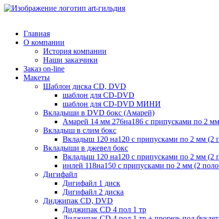
Главная
О компании
История компании
Наши заказчики
Заказ on-line
Макеты
Шаблон диска CD, DVD
шаблон для CD-DVD
шаблон для CD-DVD МИНИ
Вкладыши в DVD бокс (Амарей)
Амарей 14 мм 276на186 с припусками по 2 мм
Вкладыш в слим бокс
Вкладыш 120 на120 с припусками по 2 мм (2 
Вкладыши в джевел бокс
Вкладыш 120 на120 с припусками по 2 мм (2 
инлей 118на150 с припусками по 2 мм (2 пол
Дигифайл
Дигифайл 1 диск
Дигифайл 2 диска
Диджипак CD, DVD
Диджипак CD 4 пол 1 тр
Диджипак CD 4 пол 1 тр + прорезь под буклет