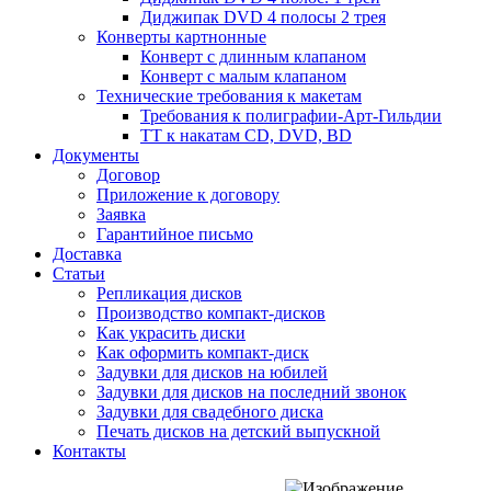
Диджипак DVD 4 полосы 2 трея
Конверты картнонные
Конверт с длинным клапаном
Конверт с малым клапаном
Технические требования к макетам
Требования к полиграфии-Арт-Гильдии
ТТ к накатам CD, DVD, BD
Документы
Договор
Приложение к договору
Заявка
Гарантийное письмо
Доставка
Статьи
Репликация дисков
Производство компакт-дисков
Как украсить диски
Как оформить компакт-диск
Задувки для дисков на юбилей
Задувки для дисков на последний звонок
Задувки для свадебного диска
Печать дисков на детский выпускной
Контакты