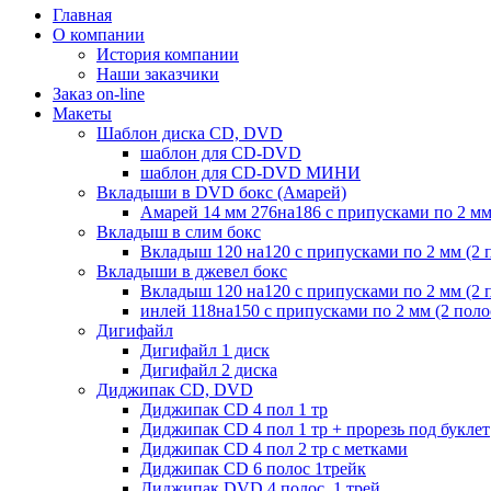
Главная
О компании
История компании
Наши заказчики
Заказ on-line
Макеты
Шаблон диска CD, DVD
шаблон для CD-DVD
шаблон для CD-DVD МИНИ
Вкладыши в DVD бокс (Амарей)
Амарей 14 мм 276на186 с припусками по 2 мм
Вкладыш в слим бокс
Вкладыш 120 на120 с припусками по 2 мм (2 
Вкладыши в джевел бокс
Вкладыш 120 на120 с припусками по 2 мм (2 
инлей 118на150 с припусками по 2 мм (2 пол
Дигифайл
Дигифайл 1 диск
Дигифайл 2 диска
Диджипак CD, DVD
Диджипак CD 4 пол 1 тр
Диджипак CD 4 пол 1 тр + прорезь под буклет
Диджипак CD 4 пол 2 тр с метками
Диджипак CD 6 полос 1трейк
Диджипак DVD 4 полос. 1 трей