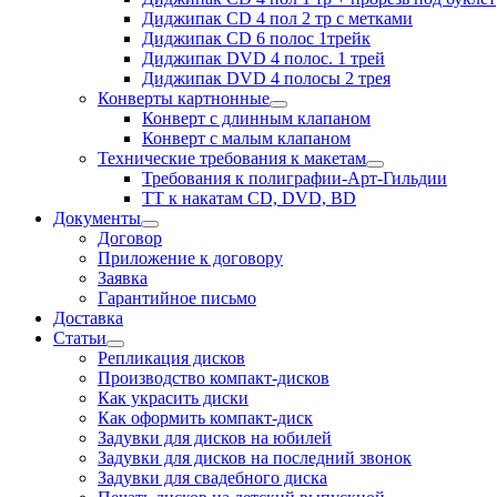
меню
Диджипак CD 4 пол 2 тр с метками
Диджипак CD 6 полос 1трейк
Диджипак DVD 4 полос. 1 трей
Диджипак DVD 4 полосы 2 трея
Конверты картнонные
раскрыть
Конверт с длинным клапаном
дочернее
Конверт с малым клапаном
меню
Технические требования к макетам
раскрыть
Требования к полиграфии-Арт-Гильдии
дочернее
ТТ к накатам CD, DVD, BD
меню
Документы
раскрыть
Договор
дочернее
Приложение к договору
меню
Заявка
Гарантийное письмо
Доставка
Статьи
раскрыть
Репликация дисков
дочернее
Производство компакт-дисков
меню
Как украсить диски
Как оформить компакт-диск
Задувки для дисков на юбилей
Задувки для дисков на последний звонок
Задувки для свадебного диска