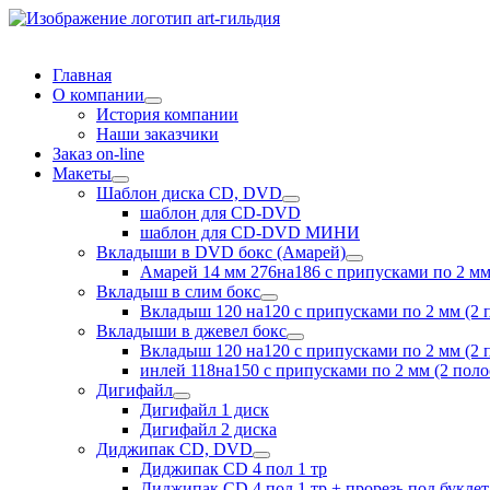
Главная
О компании
раскрыть
История компании
дочернее
Наши заказчики
меню
Заказ on-line
Макеты
раскрыть
Шаблон диска CD, DVD
дочернее
раскрыть
шаблон для CD-DVD
меню
дочернее
шаблон для CD-DVD МИНИ
меню
Вкладыши в DVD бокс (Амарей)
раскрыть
Амарей 14 мм 276на186 с припусками по 2 мм
дочернее
Вкладыш в слим бокс
меню
раскрыть
Вкладыш 120 на120 с припусками по 2 мм (2 
дочернее
Вкладыши в джевел бокс
меню
раскрыть
Вкладыш 120 на120 с припусками по 2 мм (2 
дочернее
инлей 118на150 с припусками по 2 мм (2 пол
меню
Дигифайл
раскрыть
Дигифайл 1 диск
дочернее
Дигифайл 2 диска
меню
Диджипак CD, DVD
раскрыть
Диджипак CD 4 пол 1 тр
дочернее
Диджипак CD 4 пол 1 тр + прорезь под буклет