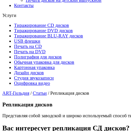
Печать дисков на детский выпускной
Контакты
Услуги
Тиражирование CD дисков
Тиражирование DVD дисков
Тиражирование BLU-RAY дисков
USB флешки
Печать на CD
Печать на DVD
Полиграфия для дисков
Обычная упаковка для дисков
Картонная упаковка
Дизайн дисков
Студия звукозаписи
Оцифровка видео
ART-Гильдия
/
Статьи
/
Репликация дисков
Репликация дисков
Представляя собой заводской и широко используемый способ т
Вас интересует репликация СД дисков?