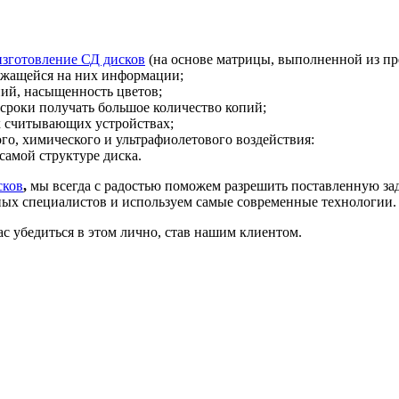
изготовление СД дисков
(на основе матрицы, выполненной из пр
ржащейся на них информации;
ний, насыщенность цветов;
 сроки получать большое количество копий;
х считывающих устройствах;
го, химического и ультрафиолетового воздействия:
самой структуре диска.
сков
,
мы всегда с радостью поможем разрешить поставленную за
ых специалистов и используем самые современные технологии.
с убедиться в этом лично, став нашим клиентом.