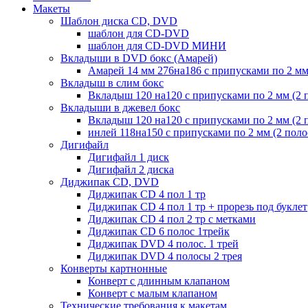
Макеты
Шаблон диска CD, DVD
шаблон для CD-DVD
шаблон для CD-DVD МИНИ
Вкладыши в DVD бокс (Амарей)
Амарей 14 мм 276на186 с припусками по 2 мм
Вкладыш в слим бокс
Вкладыш 120 на120 с припусками по 2 мм (2 
Вкладыши в джевел бокс
Вкладыш 120 на120 с припусками по 2 мм (2 
инлей 118на150 с припусками по 2 мм (2 пол
Дигифайл
Дигифайл 1 диск
Дигифайл 2 диска
Диджипак CD, DVD
Диджипак CD 4 пол 1 тр
Диджипак CD 4 пол 1 тр + прорезь под буклет
Диджипак CD 4 пол 2 тр с метками
Диджипак CD 6 полос 1трейк
Диджипак DVD 4 полос. 1 трей
Диджипак DVD 4 полосы 2 трея
Конверты картнонные
Конверт с длинным клапаном
Конверт с малым клапаном
Технические требования к макетам