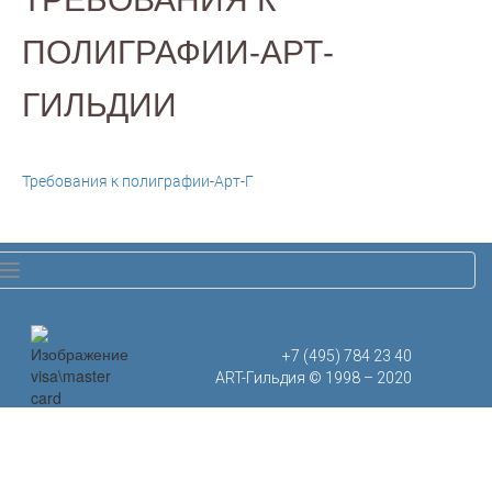
ПОЛИГРАФИИ-АРТ-
ГИЛЬДИИ
Требования к полиграфии-Арт-Г
Toggle
navigation
+7 (495) 784 23 40
ART-Гильдия © 1998 – 2020