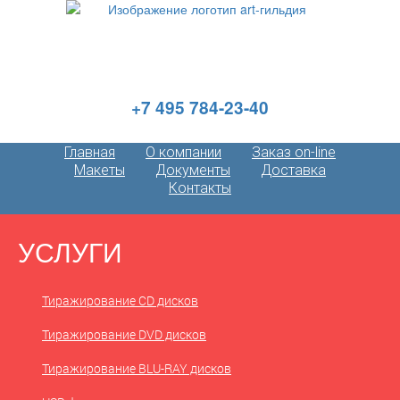
+7 495 784-23-40
Главная
О компании
Заказ on-line
Макеты
Документы
Доставка
Контакты
УСЛУГИ
Тиражирование CD дисков
Тиражирование DVD дисков
Тиражирование BLU-RAY дисков