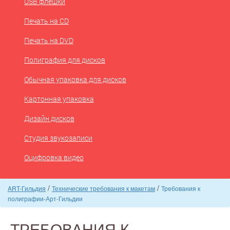
USB флешки
Печать на CD
Печать на DVD
Полиграфия для дисков
Обычная упаковка для дисков
Картонная упаковка
Дизайн дисков
Студия звукозаписи
Оцифровка видео
/
/
ART-Гильдия
Технические требования к макетам
Требования к
полиграфии-Арт-Гильдии
ТРЕБОВАНИЯ К