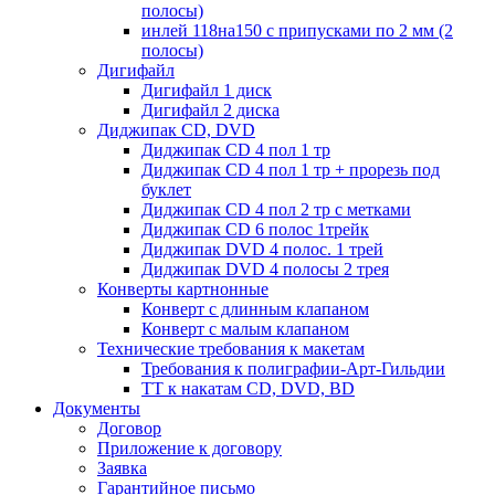
полосы)
инлей 118на150 с припусками по 2 мм (2
полосы)
Дигифайл
Дигифайл 1 диск
Дигифайл 2 диска
Диджипак CD, DVD
Диджипак CD 4 пол 1 тр
Диджипак CD 4 пол 1 тр + прорезь под
буклет
Диджипак CD 4 пол 2 тр с метками
Диджипак CD 6 полос 1трейк
Диджипак DVD 4 полос. 1 трей
Диджипак DVD 4 полосы 2 трея
Конверты картнонные
Конверт с длинным клапаном
Конверт с малым клапаном
Технические требования к макетам
Требования к полиграфии-Арт-Гильдии
ТТ к накатам CD, DVD, BD
Документы
Договор
Приложение к договору
Заявка
Гарантийное письмо