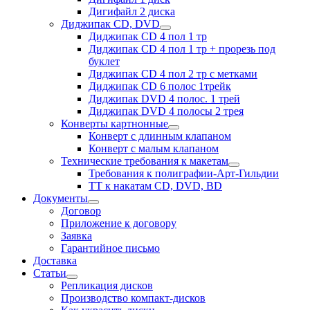
дочернее
Дигифайл 2 диска
меню
Диджипак CD, DVD
раскрыть
Диджипак CD 4 пол 1 тр
дочернее
Диджипак CD 4 пол 1 тр + прорезь под
меню
буклет
Диджипак CD 4 пол 2 тр с метками
Диджипак CD 6 полос 1трейк
Диджипак DVD 4 полос. 1 трей
Диджипак DVD 4 полосы 2 трея
Конверты картнонные
раскрыть
Конверт с длинным клапаном
дочернее
Конверт с малым клапаном
меню
Технические требования к макетам
раскрыть
Требования к полиграфии-Арт-Гильдии
дочернее
ТТ к накатам CD, DVD, BD
меню
Документы
раскрыть
Договор
дочернее
Приложение к договору
меню
Заявка
Гарантийное письмо
Доставка
Статьи
раскрыть
Репликация дисков
дочернее
Производство компакт-дисков
меню