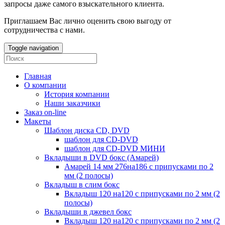
запросы даже самого взыскательного клиента.
Приглашаем Вас лично оценить свою выгоду от
сотрудничества с нами.
Toggle navigation
Главная
О компании
История компании
Наши заказчики
Заказ on-line
Макеты
Шаблон диска CD, DVD
шаблон для CD-DVD
шаблон для CD-DVD МИНИ
Вкладыши в DVD бокс (Амарей)
Амарей 14 мм 276на186 с припусками по 2
мм (2 полосы)
Вкладыш в слим бокс
Вкладыш 120 на120 с припусками по 2 мм (2
полосы)
Вкладыши в джевел бокс
Вкладыш 120 на120 с припусками по 2 мм (2