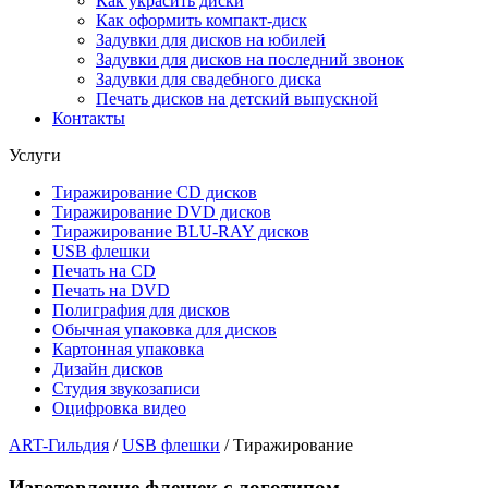
Как украсить диски
Как оформить компакт-диск
Задувки для дисков на юбилей
Задувки для дисков на последний звонок
Задувки для свадебного диска
Печать дисков на детский выпускной
Контакты
Услуги
Тиражирование CD дисков
Тиражирование DVD дисков
Тиражирование BLU-RAY дисков
USB флешки
Печать на CD
Печать на DVD
Полиграфия для дисков
Обычная упаковка для дисков
Картонная упаковка
Дизайн дисков
Студия звукозаписи
Оцифровка видео
ART-Гильдия
/
USB флешки
/
Тиражирование
Изготовление флешек с логотипом