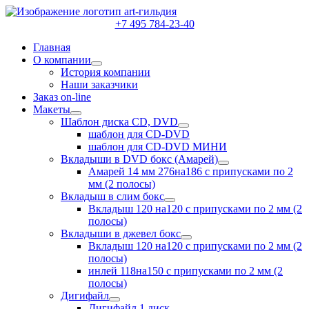
+7 495 784-23-40
Главная
О компании
раскрыть
История компании
дочернее
Наши заказчики
меню
Заказ on-line
Макеты
раскрыть
Шаблон диска CD, DVD
дочернее
раскрыть
шаблон для CD-DVD
меню
дочернее
шаблон для CD-DVD МИНИ
меню
Вкладыши в DVD бокс (Амарей)
раскрыть
Амарей 14 мм 276на186 с припусками по 2
дочернее
мм (2 полосы)
меню
Вкладыш в слим бокс
раскрыть
Вкладыш 120 на120 с припусками по 2 мм (2
дочернее
полосы)
меню
Вкладыши в джевел бокс
раскрыть
Вкладыш 120 на120 с припусками по 2 мм (2
дочернее
полосы)
меню
инлей 118на150 с припусками по 2 мм (2
полосы)
Дигифайл
раскрыть
Дигифайл 1 диск